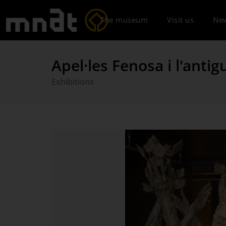
The museum
Visit us
Ne
Apel·les Fenosa i l'antigu
Exhibitions