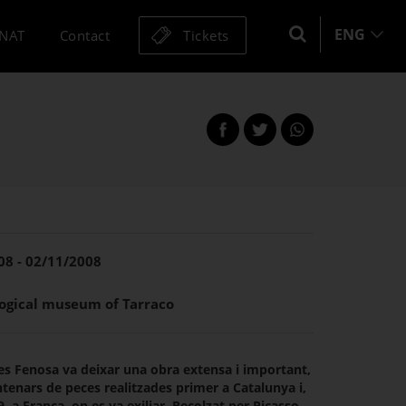
ENG
MNAT
Contact
Tickets
Share
Share
this
on
on
page
Facebook
Twitter
this
this
page
page
08 - 02/11/2008
ogical museum of Tarraco
les Fenosa va deixar una obra extensa i important,
tenars de peces realitzades primer a Catalunya i,
, a França, on es va exiliar. Recolzat per Picasso,