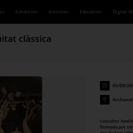
ws
Exhibition
Activities
Education
Digital 
itat clàssica
09/09/20
Archaeol
L’escultor Apel·
formada per cen
des de l’any 1939