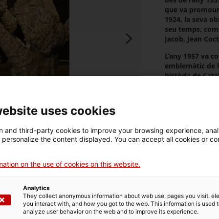
que va promoure
1924, la seva ob
seu temps, com 
Jacob, Jean Coct
L’any 1957 va co
emblemàtic de la
història de Cat
comencen a pass
amics que sojor
a les muntanyes
website uses cookies
especialment a T
ciutat romana, q
 and third-party cookies to improve your browsing experience, ana
Tzara, Cécile Él
d personalize the content displayed. You can accept all cookies or co
el seu veí d´Alb
Fenosa va ser un
ation on the use of cookies on this website.
profundes arrels
de l’antiguitat 
Resources
Analytics
de l’art de Grèci
They collect anonymous information about web use, pages you visit, e
Exhibition
you interact with, and how you got to the web. This information is used 
La Fundació Ape
analyze user behavior on the web and to improve its experience.
Tarragona –del 