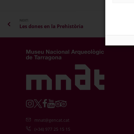
NEXT:
Les dones en la Prehistòria
mnat@gencat.cat
(+34) 977 25 15 15