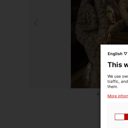
English ▽
This 
We use own
traffic, an
them.
More inform