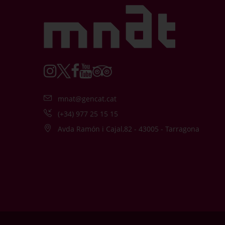
mnat@gencat.cat
(+34) 977 25 15 15
Avda Ramón i Cajal,82 - 43005 - Tarragona