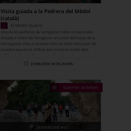
Visita guiada a la Pedrera del Mèdol
(català)
El Mèdol Quarry
Una de les pedreres de l'antiguitat millor conservades,
situada a 10 km de Tarragona i al costat del traçat de la
Via Augusta. Vine a conèixer d'on va sortir bona part de
la pedra que es va utilitzar per construir molts dels
edificis de l'antiga Tàrraco i endinsa't en els seus valors
geològics i naturals. Punt de trobada: Àrea de servei El
21/08/2026 18:30-20:00h
Mèdol – Autopista AP-7 km 237 (direcció Tarragona).…
Summer activities
Dramatized visit