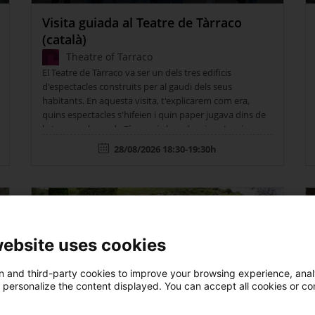
Visita guiada al Teatre de Tàrraco
(català)
Theatre of Tarraco
El Teatre de Tàrraco va ser un dels tres edificis
d'espectacles construïts per al gaudi dels seus
habitants. En aquesta visita, t'explicarem com era,
quins espectacles s'hifeien i quin paper jugava dins de
la trama urbana de Tàrraco i el seu barri portuari.
28/08/2026 18:30-19:30h
s
Summer activities
website uses cookies
 and third-party cookies to improve your browsing experience, ana
d personalize the content displayed. You can accept all cookies or co
Guided visit