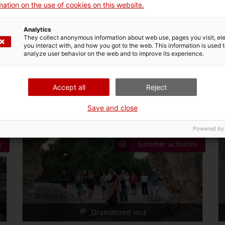
ation on the use of cookies on this website.
Visita guiada a la Pedrera del Mèdol
(castellà)
Analytics
El Mèdol Quarry
They collect anonymous information about web use, pages you visit, e
you interact with, and how you got to the web. This information is used 
Una de les pedreres de l'antiguitat millor conservades,
analyze user behavior on the web and to improve its experience.
situada a 10 km de Tarragona i al costat del traçat de la
Via Augusta. Vine a conèixer d'on va sortir bona part de
la pedra que es va utilitzar per construir molts dels
Accept all
Reject
edificis de l'antiga Tàrraco i endinsa't en els seus valors
geològics i naturals. Punt de trobada: Àrea de servei El
04/09/2026 18:30-20:00h
Save and close
Mèdol – Autopista AP-7 km 237 (direcció Tarragona).…
Powered by
y
Summer activities
Dramatized visit