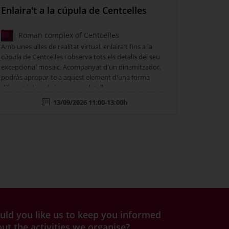
Enlaira't a la cúpula de Centcelles
Roman complex of Centcelles
Amb unes ulles de realitat virtual, enlaira't fins a la
cúpula de Centcelles i observa tots els detalls del seu
excepcional mosaic. Acompanyat d'un dinamitzador,
podràs apropar-te a aquest element d'una forma
diferent i descobrir-ne nous detalls.
13/09/2026 11:00-13:00h
ld you like us to keep you informed
ut the activities we organise?