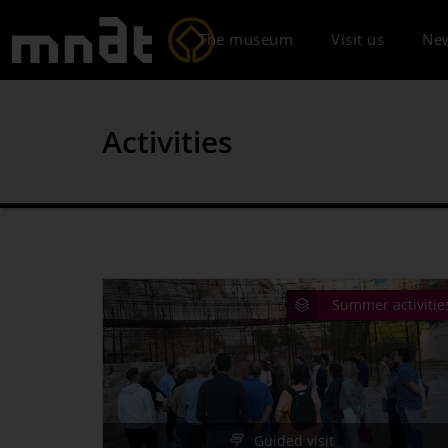
The museum
Visit us
Ne
Activities
When
Weekend
Summer activitie
Venue
Guided visit