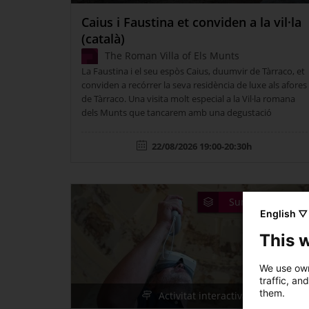
Caius i Faustina et conviden a la vil·la
(català)
The Roman Villa of Els Munts
La Faustina i el seu espòs Caius, duumvir de Tàrraco, et
conviden a recórrer la seva residència de luxe als afores
de Tàrraco. Una visita molt especial a la Vil·la romana
dels Munts que tancarem amb una degustació
romana.
22/08/2026 19:00-20:30h
Summer activitie
English ▽
This 
We use own
traffic, an
them.
Activitat interactiva