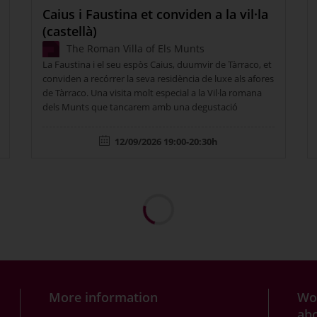
Caius i Faustina et conviden a la vil·la
(castellà)
The Roman Villa of Els Munts
La Faustina i el seu espòs Caius, duumvir de Tàrraco, et
conviden a recórrer la seva residència de luxe als afores
de Tàrraco. Una visita molt especial a la Vil·la romana
dels Munts que tancarem amb una degustació
romana.
12/09/2026 19:00-20:30h
More information
Wou
abo