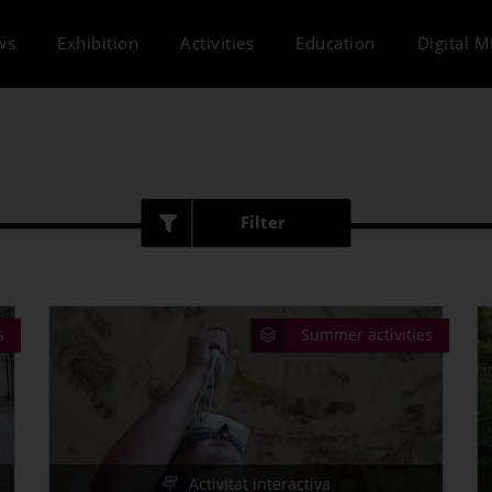
ws
Exhibition
Activities
Education
Digital 
Filter
Type of activity
Open Day
s
Summer activities
Activitat interactiva
Guided visit
Dramatized visit
Activitat interactiva