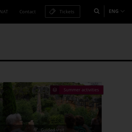
ENG
MNAT
Contact
Tickets
Season
Open day
Summer activities
Summer activities
Guided visit