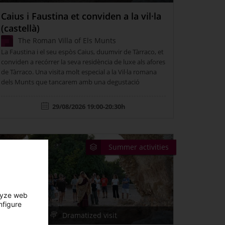
Caius i Faustina et conviden a la vil·la
(castellà)
The Roman Villa of Els Munts
La Faustina i el seu espòs Caius, duumvir de Tàrraco, et
conviden a recórrer la seva residència de luxe als afores
de Tàrraco. Una visita molt especial a la Vil·la romana
dels Munts que tancarem amb una degustació
romana.
29/08/2026 19:00-20:30h
Summer activities
lyze web
nfigure
Dramatized visit