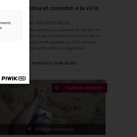
Caius i Faustina et conviden a la vil·la
(català)
The Roman Villa of Els Munts
lements
to
La Faustina i el seu espòs Caius, duumvir de Tàrraco, et
conviden a recórrer la seva residència de luxe als afores
de Tàrraco. Una visita molt especial a la Vil·la romana
dels Munts que tancarem amb una degustació
romana.
05/09/2026 19:00-20:30h
Summer activities
Activitat interactiva