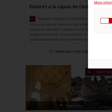
More inform
Enlaira't a la cúpula de Centcelles
Roman complex of Centcelles
Amb unes ulles de realitat virtual, enlaira't fins a la
cúpula de Centcelles i observa tots els detalls del seu
excepcional mosaic. Acompanyat d'un dinamitzador,
podràs apropar-te a aquest element d'una forma
diferent i descobrir-ne nous detalls.
30/08/2026 11:00-13:00h
Open da
Open Day