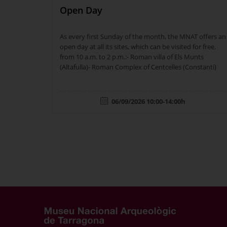
Open Day
As every first Sunday of the month, the MNAT offers an
open day at all its sites, which can be visited for free,
from 10 a.m. to 2 p.m.:- Roman villa of Els Munts
(Altafulla)- Roman Complex of Centcelles (Constantí)
06/09/2026 10:00-14:00h