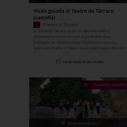
All...
Visita guiada al Teatre de Tàrraco
(castellà)
Theatre of Tarraco
El Teatre de Tàrraco va ser un dels tres edificis
d'espectacles construïts per al gaudi dels seus
habitants. En aquesta visita, t'explicarem com era,
quins espectacles s'hifeien i quin paper jugava dins de
la trama urbana de Tàrraco i el seu barri portuari.
14/08/2026 18:30-19:30h
Summer activitie
Dramatized visit