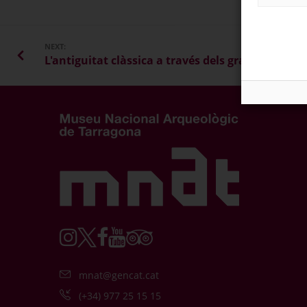
NEXT:
mnat@gencat.cat
(+34) 977 25 15 15