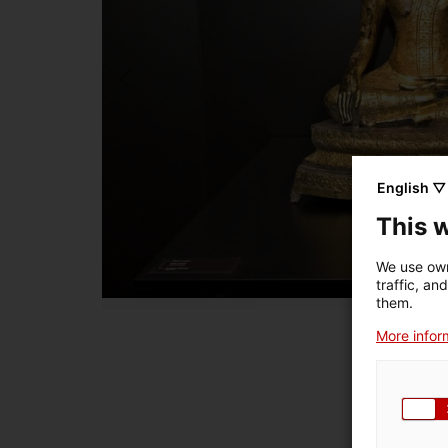
English ▽
This 
We use own
traffic, an
them.
More inform