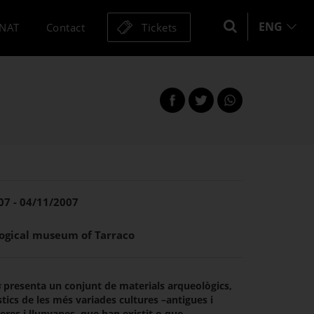
ENG
MNAT
Contact
Tickets
t
Share
Share
this
on
on
page
Facebook
Twitter
this
this
page
page
07 - 04/11/2007
ogical museum of Tarraco
s
presenta un conjunt de materials arqueològics,
ístics de les més variades cultures –antigues i
res i llunyanes, que han existit o que