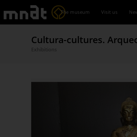
The museum
Visit us
Ne
Cultura-cultures. Arque
Exhibitions