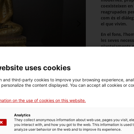
coexisteixen en
reagrupades per 
com és el diàleg
el que vivim.
En el fons, l’ho
les seves necess
plantejaments p
cultura presenta 
mateixes. El vis
temps i de l’espa
website uses cookies
humans són igua
i apunten totes 
 and third-party cookies to improve your browsing experience, ana
d personalize the content displayed. You can accept all cookies or co
Amb el Romantic
a interessar-se p
interinfluències
ation on the use of cookies on this website.
ens trobem en u
servir les difer
Resources
Analytics
Això és un llast
They collect anonymous information about web use, pages you visit, e
apropaments a le
Exhibition
you interact with, and how you got to the web. This information is used 
un fet positiu, 
analyze user behavior on the web and to improve its experience.