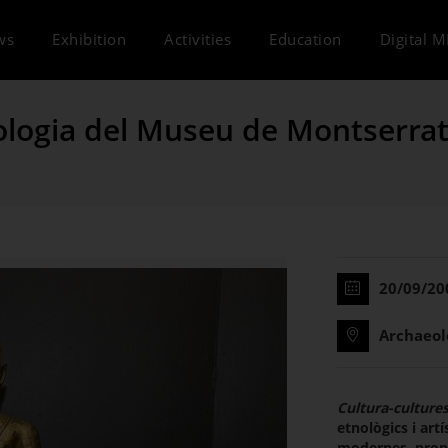
ws
Exhibition
Activities
Education
Digital 
ologia del Museu de Montserra
20/09/20
Archaeol
Cultura-culture
etnològics i art
modernes, prope