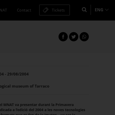
ENG
MNAT
Contact
Tickets
Share
Share
this
on
on
page
Facebook
Twitter
this
this
page
page
04 - 29/08/2004
ogical museum of Tarraco
 el MNAT va presentar durant la Primavera
dicada a l’edició del 2004 a les noves tecnologies
i formats que es fan de la imatge – va ser la