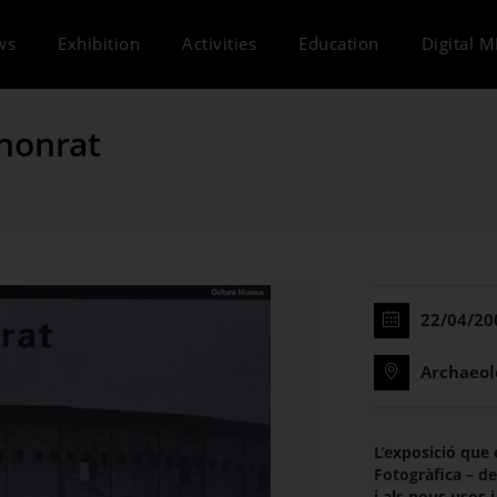
ws
Exhibition
Activities
Education
Digital 
lhonrat
22/04/20
Archaeol
L’exposició que
Fotogràfica – de
i als nous usos 