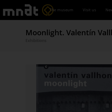
The museum
Visit us
Ne
Moonlight. Valentín Val
Exhibitions