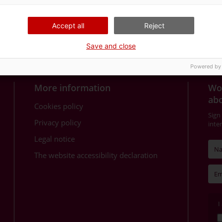
Accept all
Reject
Save and close
Powered by
More information
Wou
abo
Cookies policy
Sign
Privacy policy
inte
Legal notice
The website accessibility declaration
I