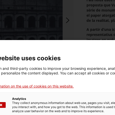
proposta que Val
sèrie de monume
el paper atorga
de la realitat, p
A partir d’una 
representatius d
imatges en què s
entre original i 
L'autor va recol
website uses cookies
va portar endav
Pròsper Merimée
 and third-party cookies to improve your browsing experience, ana
dels pilars en e
d personalize the content displayed. You can accept all cookies or co
avui el coneixe
L’exposició com
ation on the use of cookies on this website.
Arqueològic de 
a l’exposició, a
Resources
del catedràtic d’
Analytics
They collect anonymous information about web use, pages you visit, e
membre de l’Inst
Exhibition
you interact with, and how you got to the web. This information is used 
el títol
Nous ull
analyze user behavior on the web and to improve its experience.