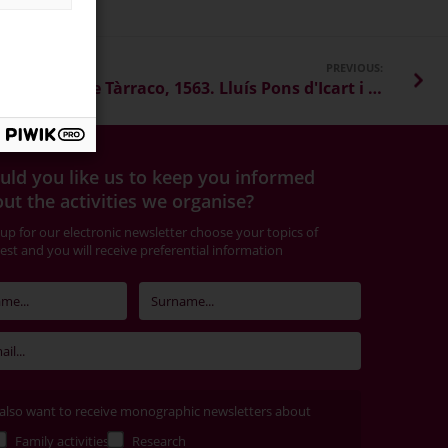
PREVIOUS:
El Renaixement de Tàrraco, 1563. Lluís Pons d'Icart i Anton Van den Wyngaerde
ld you like us to keep you informed
ut the activities we organise?
 up for our electronic newsletter choose your topics of
rest and you will receive preferential information
 also want to receive monographic newsletters about
Family activities
Research