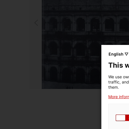
English ▽
This 
We use own
traffic, an
them.
More inform