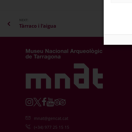
NEXT:
Tàrraco i l'aigua
mnat@gencat.cat
(+34) 977 25 15 15