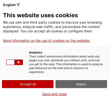
English ▽
This website uses cookies
Compartir
Compartir
Compartir
We use own and third-party cookies to improve your browsing
a
a
a
experience, analyze web traffic, and personalize the content
Facebook
Twitter
Whatsapp
displayed. You can accept all cookies or configure them.
aquesta
aquesta
aquesta
pàgina
pàgina
pàgina
More information on the use of cookies on this website.
Analytics
They collect anonymous information about web use,
pages you visit, elements you interact with, and how
you got to the web. This information is used to analyze
user behavior on the web and to improve its
Conferència sobre la veu de les
experience.
dones als mites de l'Antiguitat
Accept all
Reject
Save and close
Dins de la programació del Club de Lectura Llegim el
Patrimoni, dimecres 14 de febrer el Tinglado 4 va ser