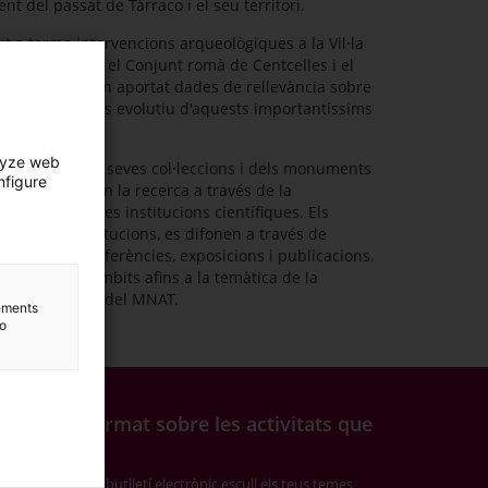
t del passat de Tàrraco i el seu territori.
ut a terme intervencions arqueològiques a la Vil·la
is de Tàrraco, el Conjunt romà de Centcelles i el
rsa mesura, han aportat dades de rellevància sobre
alitat i el procés evolutiu d'aquests importantíssims
lyze web
specte de les seves col·leccions i dels monuments
nfigure
 activament en la recerca a través de la
rojectes d'altres institucions científiques. Els
ls d'altres institucions, es difonen a través de
 seminaris, conferències, exposicions i publicacions.
igadors sobre àmbits afins a la temàtica de la
 les activitats del MNAT.
lements
to
s estar informat sobre les activitats que
ganitzem?
riu-te al nostre butlletí electrònic escull els teus temes