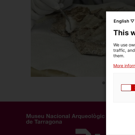
English ▽
This 
We use own
traffic, an
them.
More inform