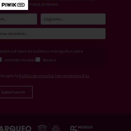
terès i rebràs informació preferent.
ambé vull rebre els butlletins monogràfics sobre
Activitats familiars
Recerca
Accepto la
Política de privacitat i les condicions d'us
Subscriure'm