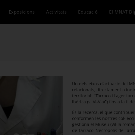
Exposicions
Activitats
Educació
El MNAT Dig
Un dels eixos d'actuació del M
relacionats, directament o indi
territorial: "Tàrraco i l'ager t
ibèrica (s. VI-V aC) fins a la fi de
És la recerca, el que contribue
conformen les nostres col·lecc
gestiona el Museu (Vil·la roma
de Tàrraco, Necròpolis de Tàrra