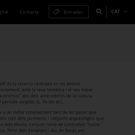
CAT
ital
Contacte
Entrades
NAT és la recerca centrada en els àmbits
rectament, amb la seva temàtica i el seu espai
arraconensis" des dels antecedents de la cultura
l període visigòtic (s. VII-VIII dC).
ix a un millor coneixement tant de les peces que
ions com dels jaciments i conjunts arqueològics que
na dels Munts, Conjunt romà de Centcelles, Teatre
co, Torre dels Escipions i Arc de Berà), per