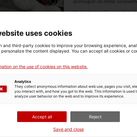
aconseguir un millor coneixemen
En els darrers 15 anys, s'han d
romana dels Munts, la Necròpol
Teatre de Tàrraco que, en dive
les característiques, la funcion
website uses cookies
conjunts de la Tàrraco romana.
 and third-party cookies to improve your browsing experience, ana
A més dels programes propis re
d personalize the content displayed. You can accept all cookies or co
que gestiona, el MNAT participa
col·laboració o participació en p
resultats, tant els propis com e
ation on the use of cookies on this website.
l'organització o participació en
L'atenció i el suport als invest
Analytics
col·lecció també formen part de
They collect anonymous information about web use, pages you visit, e
you interact with, and how you got to the web. This information is used 
analyze user behavior on the web and to improve its experience.
Accept all
Reject
Més Informació
Vol
or
Save and close
Política de galetes
Subsc