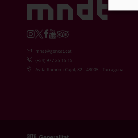
mnat@gencat.cat
(+34) 977 25 15 15
Avda Ramón i Cajal, 82 - 43005 - Tarragona