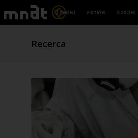
El museu
Visita'ns
Notícies
Recerca