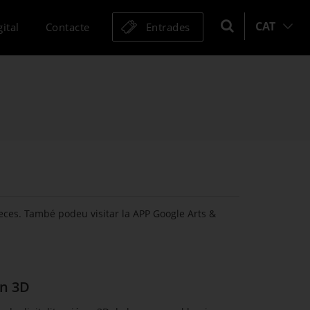
CAT
ital
Contacte
Entrades
 peces. També podeu visitar la APP Google Arts &
en 3D