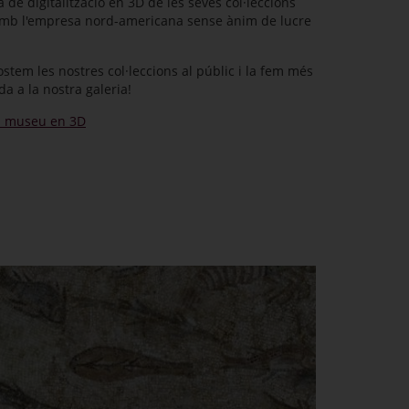
de digitalització en 3D de les seves col·leccions
 amb l'empresa nord-americana sense ànim de lucre
ostem les nostres col·leccions al públic i la fem més
a a la nostra galeria!
l museu en 3D