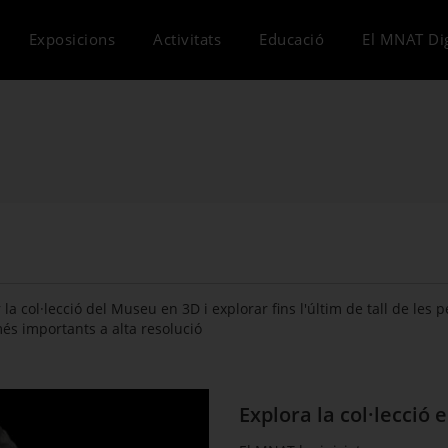
Exposicions
Activitats
Educació
El MNAT Dig
a col·lecció del Museu en 3D i explorar fins l'últim de tall de les
és importants a alta resolució
Explora la col·lecció 