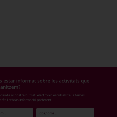
s estar informat sobre les activitats que
ganitzem?
riu-te al nostre butlletí electrònic escull els teus temes
terès i rebràs informació preferent.