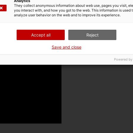
Analytics
They collect anonymous information about web use, pages you visit, e
you interact with, and how you got to the web. This information is used 
analyze user behavior on the web and to improve its experience.
Accept all
Reject
UNA LLÀNTIA ROMANA
Save and close
Powered by