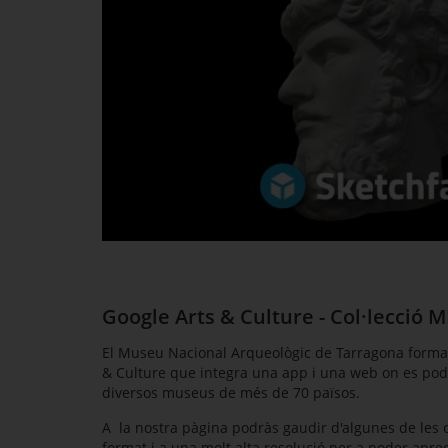
Google Arts & Culture - Col·lecció 
El Museu Nacional Arqueològic de Tarragona forma 
& Culture que integra una app i una web on es pode
diversos museus de més de 70 països.
A la nostra pàgina podràs gaudir d'algunes de les o
format i a una molt alta resolució per a poder apre