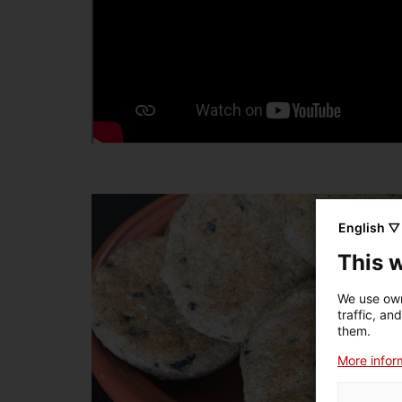
English ▽
This 
We use own
traffic, an
them.
More inform