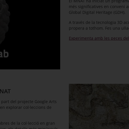
El MNAT ha iniciat un programa 
més significatives en conveni
Global Digital Heritage (GDH).
A través de la tecnologia 3D ac
propera a tothom. Fes una ullad
Experimenta amb les peces de
MNAT
part del projecte Google Arts
n explorar col·leccions de
bres de la col·lecció en gran
ciar els detalls més minúsculs.