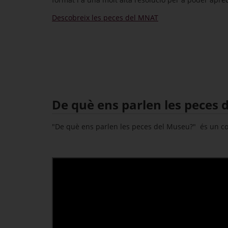
Descobreix les peces del MNAT
De què ens parlen les peces 
"De què ens parlen les peces del Museu?" és un con
Vídeo
de
Youtube