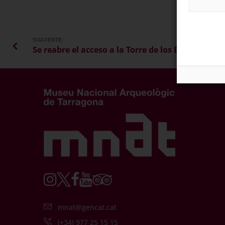
SIGUIENTE:
Se reabre el acceso a la Torre de los Escipiones
mnat@gencat.cat
(+34) 977 25 15 15