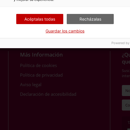
Acéptalas todas
Recházalas
Guardar los cambios
Powered by
Más Información
¿Qu
qu
Política de cookies
Susc
Política de privacidad
inte
Aviso legal
Declaración de accesibilidad
T