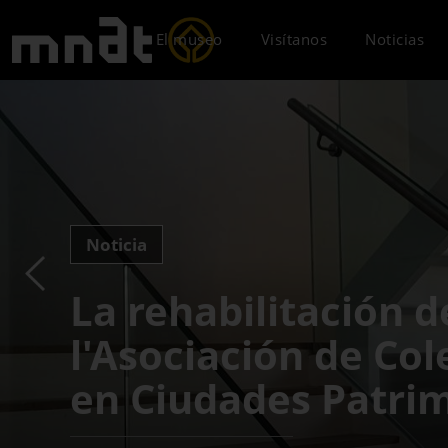
El museo
Visítanos
Noticias
Noticia
La rehabilitación 
l'Asociación de Col
en Ciudades Patri