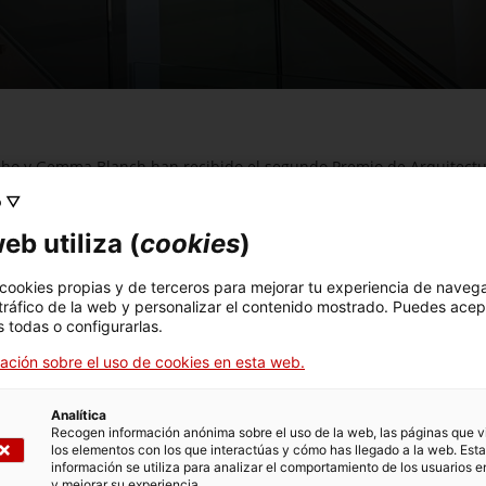
Cacho y Gemma Blanch han recibido el segundo Premio de Arquitectu
 la obra de rehabilitación del Museu Arqueològic de Tarragona.
o ▽
ciales de la Arquitectura Técnica en Ciudades Patrimonio Mundial e
eb utiliza (
cookies
)
dad es reconocer el trabajo de los aparejadores y arquitectos técn
ilitación de la cubierta de la Catedral de Santiago.
 cookies propias y de terceros para mejorar tu experiencia de naveg
 tráfico de la web y personalizar el contenido mostrado. Puedes acep
sido reconocidos por su trabajo en la obra de reforma del edifici
 todas o configurarlas.
ación sobre el uso de cookies en esta web.
ffitto Arquitectura SLP y se enmarca en el contexto de reforma en 
Analítica
ido a cargo del Ministerio de Cultura y Deportes, y han consistido 
Recogen información anónima sobre el uso de la web, las páginas que vi
los elementos con los que interactúas y cómo has llegado a la web. Esta
jora de las condiciones ambientales.
información se utiliza para analizar el comportamiento de los usuarios e
y mejorar su experiencia.