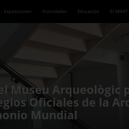
Exposiciones
Actividades
Educación
El MNAT 
del Museu Arqueològic
egios Oficiales de la A
monio Mundial