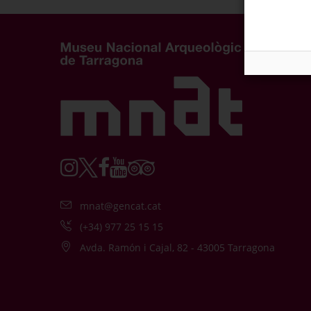
mnat@gencat.cat
(+34) 977 25 15 15
Avda. Ramón i Cajal, 82 - 43005 Tarragona