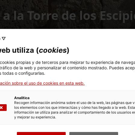
 a la Torre de los Escip
o ▽
eb utiliza (
cookies
)
 cookies propias y de terceros para mejorar tu experiencia de naveg
 tráfico de la web y personalizar el contenido mostrado. Puedes acep
 todas o configurarlas.
ara su visita, después de sufrir una fisura causada por un rayo dur
ación sobre el uso de cookies en esta web.
ar la seguridad de los visitantes, elementos que fueron retirados 
 la formalización del encargo del arreglo del monumento funerari
Analítica
Recogen información anónima sobre el uso de la web, las páginas que vi
los elementos con los que interactúas y cómo has llegado a la web. Esta
información se utiliza para analizar el comportamiento de los usuarios e
y mejorar su experiencia.
Presentación de TANIT. Colección Nacional de Arqueología