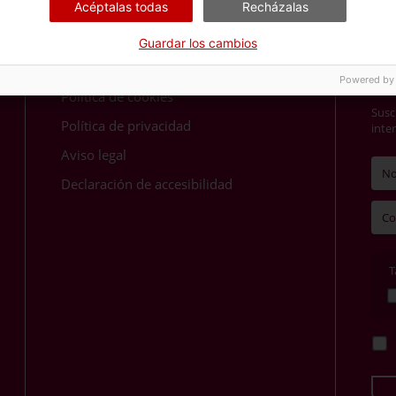
Acéptalas todas
Recházalas
Guardar los cambios
Más Información
¿Qu
Powered by
qu
Política de cookies
Susc
Política de privacidad
inte
Aviso legal
Declaración de accesibilidad
T