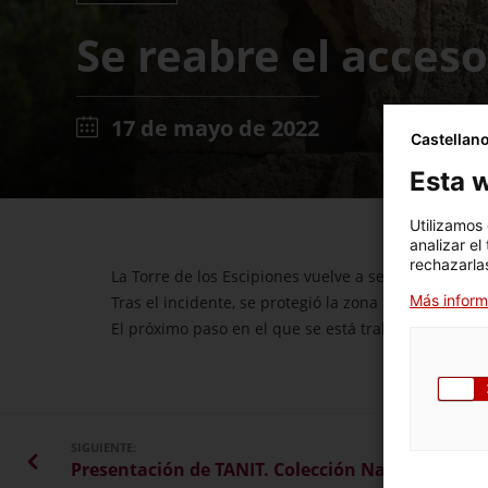
Se reabre el acceso
17 de mayo de 2022
Castellan
Esta w
Utilizamos
analizar el
rechazarlas
La Torre de los Escipiones vuelve a ser accesible p
Más inform
Tras el incidente, se protegió la zona para preserv
El próximo paso en el que se está trabajando es en
SIGUIENTE: