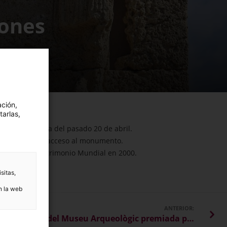
iones
ación,
tarlas,
ante la tormenta del pasado 20 de abril.
y permiten ya el acceso al monumento.
o, declarado Patrimonio Mundial en 2000.
sitas,
n la web
ANTERIOR:
La rehabilitación del Museu Arqueològic premiada por l'Asociación de Colegios Oficiales de la Arquitectura Técnica en Ciudades Patrimonio Mundial