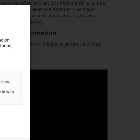
rno de reflexión y acción alrededor de la cultura
ente de Tarraco, abierto a docentes y personas
e propuestas educativas innovadoras, proyectos
aciones, formaciones...
vo... Comprometido
ación,
ad, como la sostenibilidad, el género, la cultura
tarlas,
sitas,
n la web