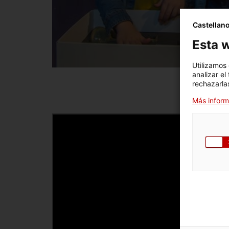
Castellan
Esta w
Utilizamos
analizar el
rechazarlas
Más inform
Vídeo
de
Youtube