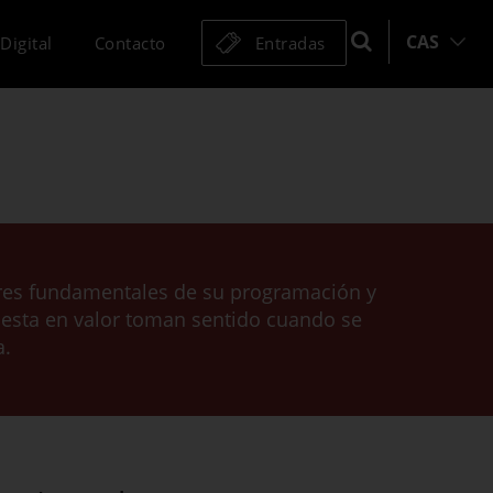
CAS
Digital
Contacto
Entradas
ares fundamentales de su programación y
 puesta en valor toman sentido cuando se
a.