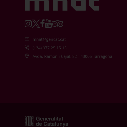
mnat@gencat.cat
(+34) 977 25 15 15
Avda. Ramón i Cajal, 82 - 43005 Tarragona