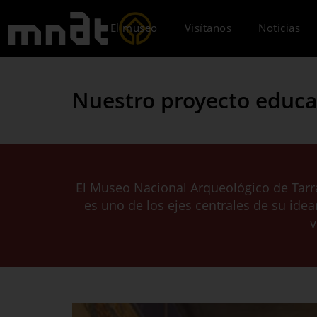
El museo
Visítanos
Noticias
Nuestro proyecto educa
El Museo Nacional Arqueológico de Tarr
es uno de los ejes centrales de su idea
v