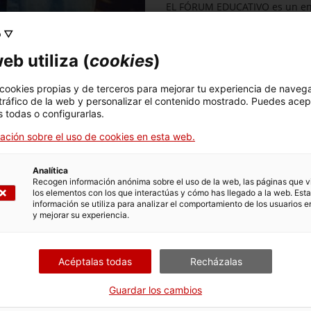
EL FÓRUM EDUCATIVO es un ento
clásica y el patrimonio proced
o ▽
interesadas en el desarrollo d
colaborativos, recursos, public
eb utiliza (
cookies
)
Un proyecto educati
 cookies propias y de terceros para mejorar tu experiencia de naveg
Vinculado con temas de actualid
 tráfico de la web y personalizar el contenido mostrado. Puedes acep
por la paz...
 todas o configurarlas.
ación sobre el uso de cookies en esta web.
Analítica
Recogen información anónima sobre el uso de la web, las páginas que vi
los elementos con los que interactúas y cómo has llegado a la web. Esta
información se utiliza para analizar el comportamiento de los usuarios e
y mejorar su experiencia.
Acéptalas todas
Recházalas
Guardar los cambios