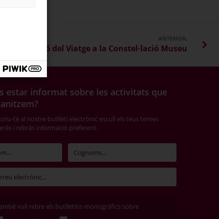
ANTERIOR:
8a edició del Viatge a la Constel·lació Museu
s estar informat sobre les activitats que
ganitzem?
riu-te al nostre butlletí electrònic escull els teus temes
terès i rebràs informació preferent.
ambé vull rebre els butlletins monogràfics sobre