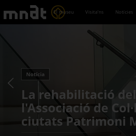
El museu
Visita'ns
Notícies
Notícia
La rehabilitació d
l'Associació de Col·
ciutats Patrimoni 