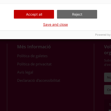
Accept all
Reject
Save and close
Powered by
Més Informació
Vol
or
Política de galetes
Subsc
Política de privacitat
d'in
Avís legal
Declaració d'accessibilitat
T