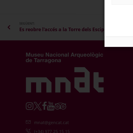
SEGÜENT:
Es reobre l'accés a la Torre dels Escipions
mnat@gencat.cat
(+34) 977 25 15 15