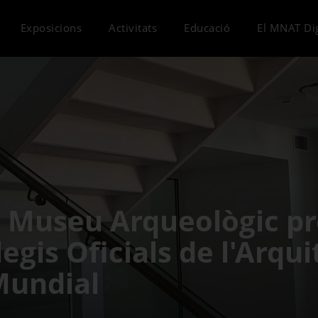
Exposicions
Activitats
Educació
El MNAT Dig
el Museu Arqueològic p
legis Oficials de l'Arqu
Mundial