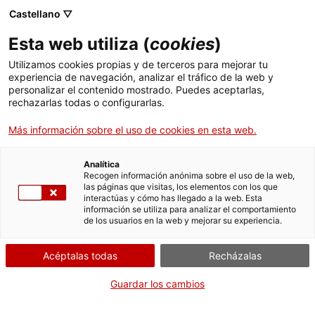
Castellano ▽
Esta web utiliza (
cookies
)
Compartir
Compartir
Compartir
Utilizamos cookies propias y de terceros para mejorar tu
en
en
en
experiencia de navegación, analizar el tráfico de la web y
Facebook
Twitter
WhatsApp
personalizar el contenido mostrado. Puedes aceptarlas,
esta
esta
esta
rechazarlas todas o configurarlas.
página
página
página
Más información sobre el uso de cookies en esta web.
Analítica
Recogen información anónima sobre el uso de la web,
Monólogos en el Tinglado 4 y visitas
las páginas que visitas, los elementos con los que
interactúas y cómo has llegado a la web. Esta
teatralizadas, protagonistas de la
información se utiliza para analizar el comportamiento
de los usuarios en la web y mejorar su experiencia.
programación de verano en el MNAT
Acéptalas todas
Recházalas
Guardar los cambios
El programa
Estiueja al MNAT
propone del 15 de julio al 15
de septiembre una treintena de actividades en los diferentes