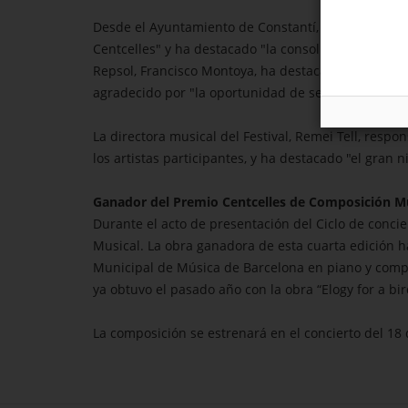
Desde el Ayuntamiento de Constantí, la concejala d
Centcelles" y ha destacado "la consolidación del ci
Repsol, Francisco Montoya, ha destacado "el compro
agradecido por "la oportunidad de seguir apoyand
La directora musical del Festival, Remei Tell, resp
los artistas participantes, y ha destacado "el gran 
Ganador del Premio Centcelles de Composición M
Durante el acto de presentación del Ciclo de conci
Musical. La obra ganadora de esta cuarta edición ha
Municipal de Música de Barcelona en piano y compo
ya obtuvo el pasado año con la obra “Elogy for a bir
La composición se estrenará en el concierto del 18 d