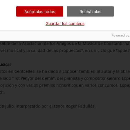
e cultura, Dolors Fortuny ha expresado su agradecimiento "al MNAT
Acéptalas todas
Recházalas
clo en Constantí, en el Camp de Tarragona y en toda Cataluña”. Por
miso de la compañía con las iniciativas culturales que se desarro
Guardar los cambios
o propuestas como esta”.
Powered by
onsable de la Asociación de los Amigos de la Música de Constantí, h
nivel musical y la calidad de las propuestas", en un ciclo que "apu
usical
ertos en Centcelles, se ha dado a conocer también al autor y la ob
 sido "Tot l'enyor del demà", del pianista y compositor Gerard Lóp
sición y con varios premios honoríficos en varios concursos. Lóp
d”.
e julio, interpretado por el tenor Roger Padullés.