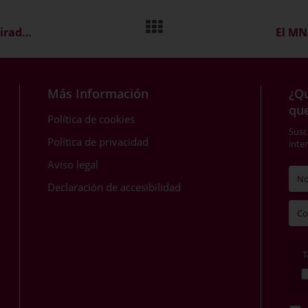
El MNAT estrena nueva imagen corporativa inspirada en la arquitectura y vida urbana de Tárraco
Más Información
¿Qu
qu
Política de cookies
Susc
Política de privacidad
inte
Aviso legal
Declaración de accesibilidad
T