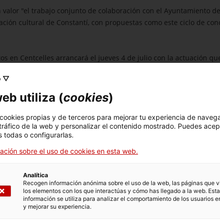
 valor "el trabajo conjunto de colaboración con el Ayuntamiento de 
ción cultural de Constantí, con propuestas como este ciclo de conc
tos en Centcelles arrancará el jueves 4 de julio con la actuación q
 sexto año se incorpora en el cartel de este ciclo de conciertos. S
o ▽
en dos ámbitos: una primera parte dedicada al centenario del estr
 más escuchados de las últimas décadas.
eb utiliza (
cookies
)
cierto de Libérica, una formación liderada por el contrabajista Mane
 cookies propias y de terceros para mejorar tu experiencia de naveg
 tráfico de la web y personalizar el contenido mostrado. Puedes acep
ional catalana desde un nuevo prisma fresco y regenerador, utiliza
 todas o configurarlas.
ación sobre el uso de cookies en esta web.
d con el tenor Roger Padullés y Albert Guinovart en el piano. Se int
dad profesional se divide entre la dedicación como pianista de repe
Analítica
Recogen información anónima sobre el uso de la web, las páginas que vi
 con el concierto previo al inicio de la Fiesta Mayor de Verano, que 
los elementos con los que interactúas y cómo has llegado a la web. Esta
Pérez Tizón (piano), Celia Salas Ecobar (flauta travesera), y Jazmín 
información se utiliza para analizar el comportamiento de los usuarios e
y mejorar su experiencia.
e la composición musical, pasando por diferentes estilos de distint