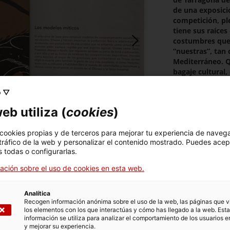
de una exposició
competición, pl
tiene sus raíce
costumbres que 
“nuestras”, tan 
Mediterráneo. Q
bagaje cultural,
su momento ocup
mediterráneas m
o ▽
mereciendo los 
eb utiliza (
cookies
)
sociedad, const
colectivas.
 cookies propias y de terceros para mejorar tu experiencia de naveg
Cuando
Reflejos
 tráfico de la web y personalizar el contenido mostrado. Puedes acep
Mediterráneo A
 todas o configurarlas.
con el patrocin
ación sobre el uso de cookies en esta web.
fue presentada 
motivo de la cel
Recursos
oriental de los 
Analítica
Recogen información anónima sobre el uso de la web, las páginas que vi
exposición reun
los elementos con los que interactúas y cómo has llegado a la web. Esta
Cartel
del deporte en 
información se utiliza para analizar el comportamiento de los usuarios e
Estado. Ahora, 
y mejorar su experiencia.