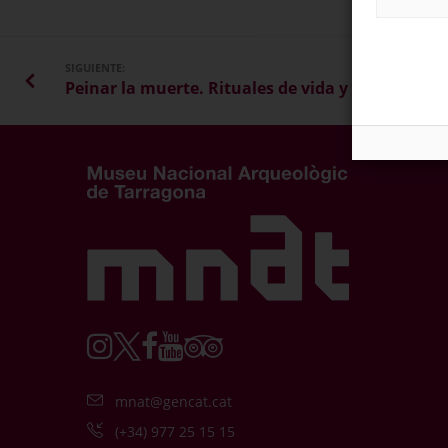
SIGUIENTE:
mnat@gencat.cat
(+34) 977 25 15 15