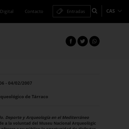
CAS
Digital
Contacto
Entradas
Compartir
Compartir
esta
en
en
página
Facebook
Twitter
esta
esta
página
página
06 - 04/02/2007
queológico de Tárraco
lo. Deporte y Arqueología en el Mediterráneo
e a la voluntad del Museu Nacional Arqueològic
ofrecer a su público la oportunidad de disfrutar