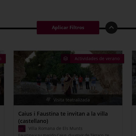
Aplicar Filtros
o
Actividades de verano
Visita teatralizada
Caius i Faustina te invitan a la villa
(castellano)
Villa Romana de Els Munts
Faustina y su marido Caius, duumvir de Tárraco, te