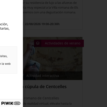
invitan a recorrer su residencia de lujo a las afueras de
Tárraco. Una visita muy especial a la Villa romana de Els
Munts que cerraremos con una degustación romana.
22/08/2026 19:00-20:30h
ación,
tarlas,
Actividades de verano
sitas,
n la web
Actividad interactiva
Elévate a la cúpula de Centcelles
Conjunto romano de Centcelles
Con unas gafas de realidad virtual, elévate hasta la