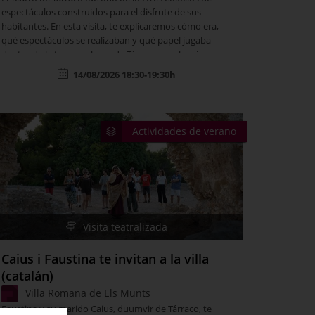
espectáculos construidos para el disfrute de sus
habitantes. En esta visita, te explicaremos cómo era,
qué espectáculos se realizaban y qué papel jugaba
dentro de la trama urbana de Tárraco y su barrio
portuario.
14/08/2026 18:30-19:30h
Actividades de verano
Visita teatralizada
Caius i Faustina te invitan a la villa
(catalán)
Villa Romana de Els Munts
Faustina y su marido Caius, duumvir de Tárraco, te