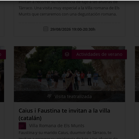
invitan a recorrer su residencia de lujo a las afueras de
Tárraco. Una visita muy especial a la Villa romana de Els
Munts que cerraremos con una degustación romana.
29/08/2026 19:00-20:30h
o
Actividades de verano
Visita teatralizada
Caius i Faustina te invitan a la villa
(catalán)
Villa Romana de Els Munts
Faustina y su marido Caius, duumvir de Tárraco, te
invitan a recorrer su residencia de lujo a las afueras de