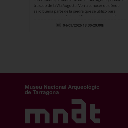
trazado de la Vía Augusta. Ven a conocer de dónde
salió buena parte de la piedra que se utilizó para
construir muchos de los edificios de la antigua Tárraco
y adéntrate en sus valores geológicos y
04/09/2026 18:30-20:00h
naturales. Punto de encuentro: Área de servicio El
Mèdol - Autopista AP-7 km 237 (dirección Tarragona).…