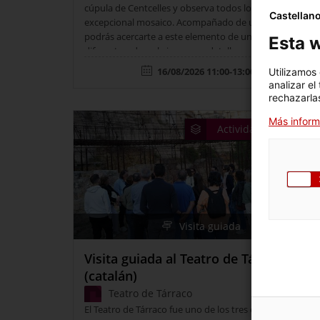
cúpula de Centcelles y observa todos los detalles de su
Castellan
excepcional mosaico. Acompañado de un dinamizador,
podrás acercarte a este elemento de una forma
Esta w
diferente y descubrir nuevos detalles.
16/08/2026 11:00-13:00h
Utilizamos
analizar el
rechazarlas
Más inform
Actividades de veran
Visita guiada
Visita guiada al Teatro de Tárraco
(catalán)
Teatro de Tárraco
El Teatro de Tárraco fue uno de los tres edificios de