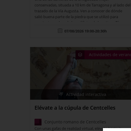
conservadas, situada a 10 km de Tarragona y al lado del
trazado de la Vía Augusta. Ven a conocer de dónde
salió buena parte de la piedra que se utilizó para
construir muchos de los edificios de la antigua Tárraco
y adéntrate en sus valores geológicos y
07/08/2026 19:00-20:30h
naturales. Punto de encuentro: Área de servicio El
Mèdol - Autopista AP-7 km 237 (dirección Tarragona).…
Actividades de veran
Actividad interactiva
Elévate a la cúpula de Centcelles
Conjunto romano de Centcelles
Con unas gafas de realidad virtual, elévate hasta la