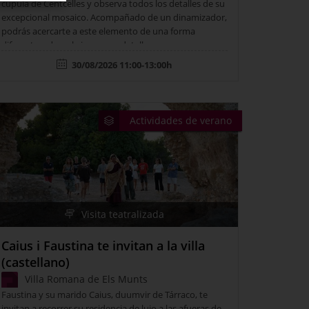
cúpula de Centcelles y observa todos los detalles de su
excepcional mosaico. Acompañado de un dinamizador,
podrás acercarte a este elemento de una forma
diferente y descubrir nuevos detalles.
30/08/2026 11:00-13:00h
Actividades de verano
Visita teatralizada
Caius i Faustina te invitan a la villa
(castellano)
Villa Romana de Els Munts
Faustina y su marido Caius, duumvir de Tárraco, te
invitan a recorrer su residencia de lujo a las afueras de