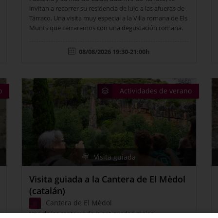
invitan a recorrer su residencia de lujo a las afueras de
Tárraco. Una visita muy especial a la Villa romana de Els
Munts que cerraremos con una degustación romana.
08/08/2026 19:30-21:00h
o
Actividades de verano
Visita guiada
Visita guiada a la Cantera de El Mèdol
(catalán)
Cantera de El Mèdol
Una de las canteras de la antigüedad mejor