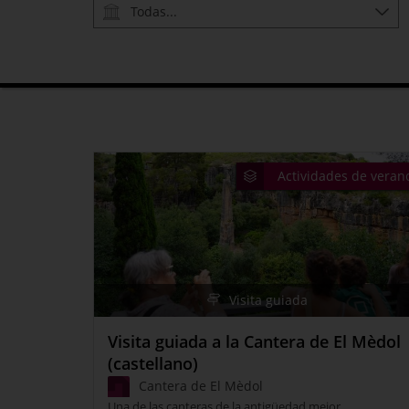
Todas...
Actividades de veran
Visita guiada
Visita guiada a la Cantera de El Mèdol
(castellano)
Cantera de El Mèdol
Una de las canteras de la antigüedad mejor