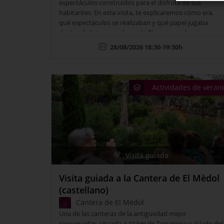
espectáculos construidos para el disfrute de sus
habitantes. En esta visita, te explicaremos cómo era,
qué espectáculos se realizaban y qué papel jugaba
dentro de la trama urbana de Tárraco y su barrio
portuario.
28/08/2026 18:30-19:30h
Actividades de veran
Visita guiada
Visita guiada a la Cantera de El Mèdol
(castellano)
Cantera de El Mèdol
Una de las canteras de la antigüedad mejor
conservadas, situada a 10 km de Tarragona y al lado del