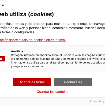
conservadas, situada a 10 km de Tarragona y al lado del
o ▽
trazado de la Vía Augusta. Ven a conocer de dónde
salió buena parte de la piedra que se utilizó para
eb utiliza (
cookies
)
construir muchos de los edificios de la antigua Tárraco
y adéntrate en sus valores geológicos y
21/08/2026 18:30-20:00h
 cookies propias y de terceros para mejorar tu experiencia de naveg
naturales. Punto de encuentro: Área de servicio El
 tráfico de la web y personalizar el contenido mostrado. Puedes acep
Mèdol - Autopista AP-7 km 237 (dirección Tarragona).…
 todas o configurarlas.
ación sobre el uso de cookies en esta web.
o
Actividades de verano
Analítica
Recogen información anónima sobre el uso de la web, las páginas que vi
los elementos con los que interactúas y cómo has llegado a la web. Esta
información se utiliza para analizar el comportamiento de los usuarios e
y mejorar su experiencia.
Visita teatralizada
Acéptalas todas
Recházalas
Caius i Faustina te invitan a la villa
(castellano)
Guardar los cambios
Villa Romana de Els Munts
Faustina y su marido Caius, duumvir de Tárraco, te
Powered by