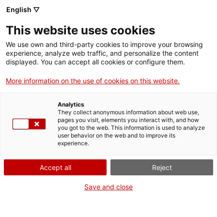
English ▽
This website uses cookies
Compartir
Compartir
Compartir
We use own and third-party cookies to improve your browsing
a
a
a
experience, analyze web traffic, and personalize the content
Facebook
Twitter
Whatsapp
displayed. You can accept all cookies or configure them.
aquesta
aquesta
aquesta
pàgina
pàgina
pàgina
More information on the use of cookies on this website.
Analytics
They collect anonymous information about web use,
pages you visit, elements you interact with, and how
L'exposició sobre el llegat de Serra i
you got to the web. This information is used to analyze
user behavior on the web and to improve its
Vilaró coproduïda pel MNAT arriba a
experience.
l'Arxiu Comarcal del Berguedà
Accept all
Reject
Save and close
L’exposició “Mn. Serra i Vilaró (1879 – 1969). 50 anys del
llegat d’un pioner” continua amb la seva itinerància per