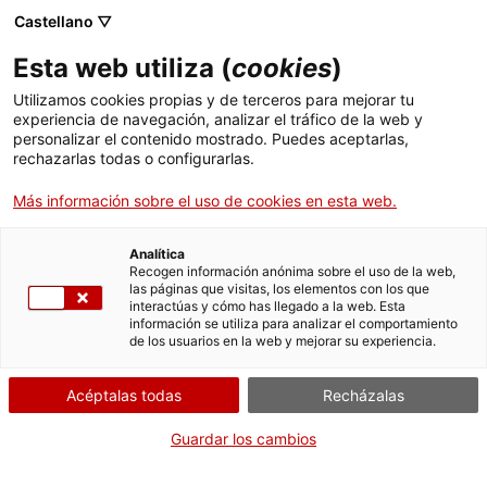
Castellano ▽
Esta web utiliza (
cookies
)
Dama desconocida
Utilizamos cookies propias y de terceros para mejorar tu
experiencia de navegación, analizar el tráfico de la web y
Piezas destacadas de la colección
personalizar el contenido mostrado. Puedes aceptarlas,
rechazarlas todas o configurarlas.
Compartir
Compartir
Compartir
en
en
en
Más información sobre el uso de cookies en esta web.
Facebook
Twitter
WhatsApp
esta
esta
esta
página
página
página
Analítica
Recogen información anónima sobre el uso de la web,
las páginas que visitas, los elementos con los que
interactúas y cómo has llegado a la web. Esta
información se utiliza para analizar el comportamiento
de los usuarios en la web y mejorar su experiencia.
Acéptalas todas
Recházalas
Guardar los cambios