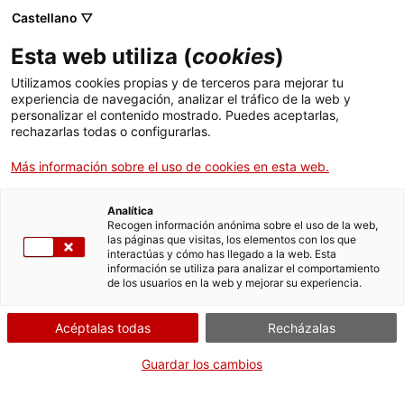
Castellano ▽
Esta web utiliza (
cookies
)
Hércules niño
Utilizamos cookies propias y de terceros para mejorar tu
experiencia de navegación, analizar el tráfico de la web y
Piezas destacadas de la colección
personalizar el contenido mostrado. Puedes aceptarlas,
rechazarlas todas o configurarlas.
Compartir
Compartir
Compartir
en
en
en
Más información sobre el uso de cookies en esta web.
Facebook
Twitter
WhatsApp
esta
esta
esta
página
página
página
Analítica
Recogen información anónima sobre el uso de la web,
las páginas que visitas, los elementos con los que
interactúas y cómo has llegado a la web. Esta
información se utiliza para analizar el comportamiento
de los usuarios en la web y mejorar su experiencia.
Acéptalas todas
Recházalas
Guardar los cambios