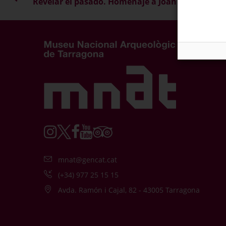
Revelar el pasado. Homenaje a Joan Serra i Vila
mnat@gencat.cat
(+34) 977 25 15 15
Avda. Ramón i Cajal, 82 - 43005 Tarragona