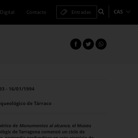
CAS
Digital
Contacto
Entradas
Compartir
Compartir
esta
en
en
página
Facebook
Twitter
esta
esta
página
página
93 - 16/01/1994
queológico de Tárraco
nérico de
Monumentos al alcance
, el Museu
lògic de Tarragona comenzó un ciclo de
, pretendía profundizar en este ejercicio de