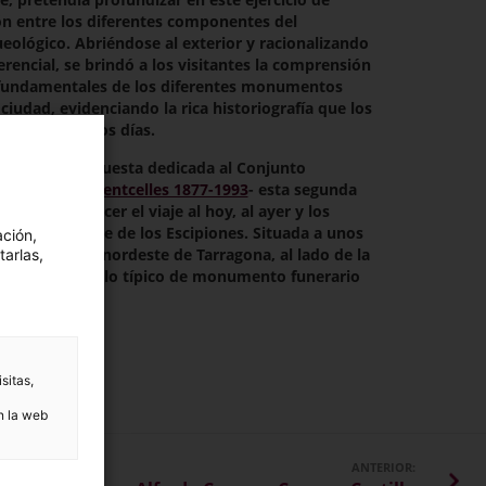
ón entre los diferentes componentes del
eológico. Abriéndose al exterior y racionalizando
rencial, se brindó a los visitantes la comprensión
 fundamentales de los diferentes monumentos
 ciudad, evidenciando la rica historiografía que los
hasta nuestros días.
primera propuesta dedicada al Conjunto
entcelles, -
Centcelles 1877-1993
- esta segunda
ó dar a conocer el viaje al hoy, al ayer y los
uro de la Torre de los Escipiones. Situada a unos
ación,
s y medio al nordeste de Tarragona, al lado de la
tarlas,
te es un ejemplo típico de monumento funerario
re.
sitas,
n la web
ANTERIOR: