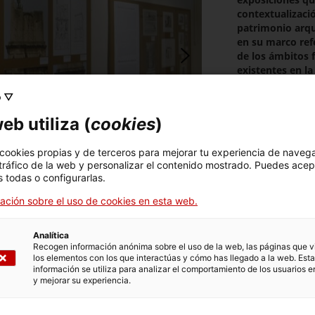
contextualizaci
patrimonio arqu
en su marco refe
de los ámbitos
existentes en la
ha acompañado 
o ▽
Después de una 
eb utiliza (
cookies
)
Monumental de C
muestra pretendi
proyectos de fut
 cookies propias y de terceros para mejorar tu experiencia de naveg
cinco quilómetro
 tráfico de la web y personalizar el contenido mostrado. Puedes acep
 todas o configurarlas.
Vía Augusta, es
en forma de tor
ación sobre el uso de cookies en esta web.
Analítica
Recogen información anónima sobre el uso de la web, las páginas que vi
los elementos con los que interactúas y cómo has llegado a la web. Esta
información se utiliza para analizar el comportamiento de los usuarios e
y mejorar su experiencia.