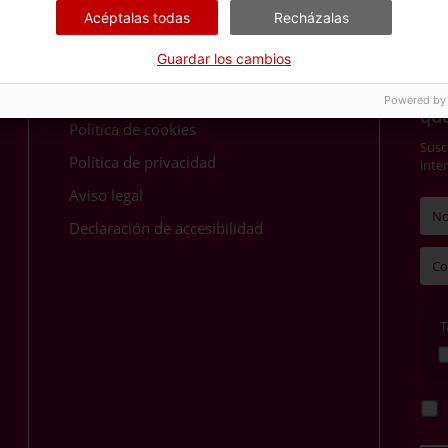
ró
Acéptalas todas
Recházalas
Guardar los cambios
Más Información
¿Qu
Powered by
qu
Política de cookies
Susc
Política de privacidad
inte
Aviso legal
Declaración de accesibilidad
T