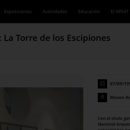
Exposiciones
Actividades
Educación
El MNAT 
La Torre de los Escipiones
07/09/19
Museo Ar
Con el título ge
Nacional Arqueo
exposiciones que