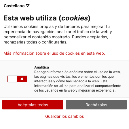
Castellano ▽
Esta web utiliza (
cookies
)
Caius i Faustina te invitan a la villa
Utilizamos cookies propias y de terceros para mejorar tu
(castellano)
experiencia de navegación, analizar el tráfico de la web y
personalizar el contenido mostrado. Puedes aceptarlas,
Actividades
rechazarlas todas o configurarlas.
Compartir
Compartir
Compartir
Más información sobre el uso de cookies en esta web.
en
en
en
Facebook
Twitter
WhatsApp
Analítica
esta
esta
esta
Recogen información anónima sobre el uso de la web,
página
página
página
las páginas que visitas, los elementos con los que
interactúas y cómo has llegado a la web. Esta
información se utiliza para analizar el comportamiento
de los usuarios en la web y mejorar su experiencia.
Acéptalas todas
Recházalas
Guardar los cambios