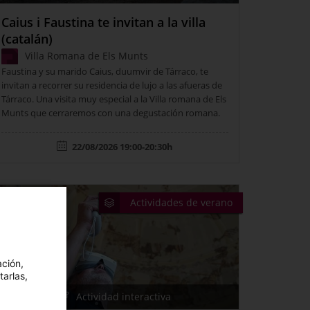
Caius i Faustina te invitan a la villa
(catalán)
Villa Romana de Els Munts
Faustina y su marido Caius, duumvir de Tárraco, te
invitan a recorrer su residencia de lujo a las afueras de
Tárraco. Una visita muy especial a la Villa romana de Els
Munts que cerraremos con una degustación romana.
22/08/2026 19:00-20:30h
Actividades de verano
ación,
tarlas,
Actividad interactiva