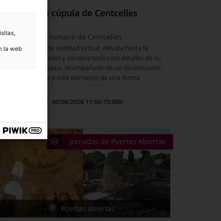
Elévate a la cúpula de Centcelles
sitas,
Conjunto romano de Centcelles
Con unas gafas de realidad virtual, elévate hasta la
n la web
cúpula de Centcelles y observa todos los detalles de su
excepcional mosaico. Acompañado de un dinamizador,
podrás acercarte a este elemento de una forma
diferente y descubrir nuevos detalles.
30/08/2026 11:00-13:00h
Jornadas de Puertas Abiertas
Puertas abiertas