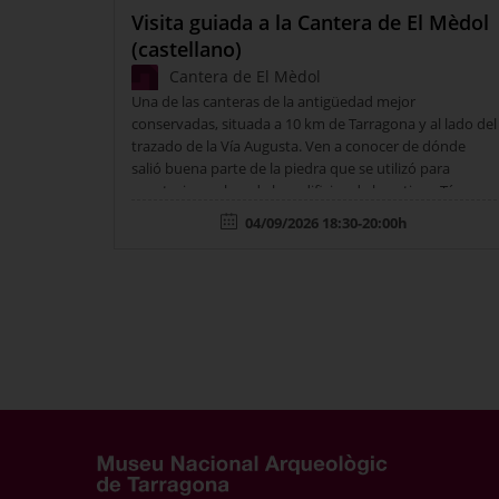
Visita guiada a la Cantera de El Mèdol
(castellano)
Cantera de El Mèdol
Una de las canteras de la antigüedad mejor
conservadas, situada a 10 km de Tarragona y al lado del
trazado de la Vía Augusta. Ven a conocer de dónde
salió buena parte de la piedra que se utilizó para
construir muchos de los edificios de la antigua Tárraco
y adéntrate en sus valores geológicos y
04/09/2026 18:30-20:00h
naturales. Punto de encuentro: Área de servicio El
Mèdol - Autopista AP-7 km 237 (dirección Tarragona).…