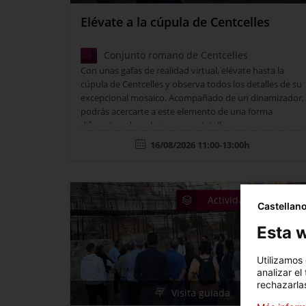
Elévate a la cúpula de Centcelles
Conjunto romano de Centcelles
Con unas gafas de realidad virtual, elévate hasta la
cúpula de Centcelles y observa todos los detalles de su
excepcional mosaico. Acompañado de un dinamizador,
podrás acercarte a este elemento de una forma
diferente y descubrir nuevos detalles.
16/08/2026 11:00-13:00h
Actividades de veran
Castellan
Esta w
Utilizamos
analizar el
rechazarlas
Visita guiada