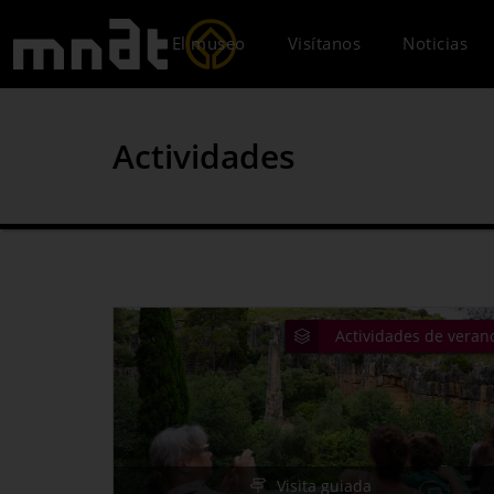
El museo
Visítanos
Noticias
Actividades
Cuando
Fin de semana
Actividades de veran
Sede
Visita guiada