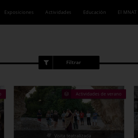
Exposiciones
Actividades
Educación
El MNAT 
Filtrar
Tipo de actividad
Puertas abiertas
o
Actividades de verano
Actividad interactiva
Visita guiada
Visita teatralizada
Visita teatralizada