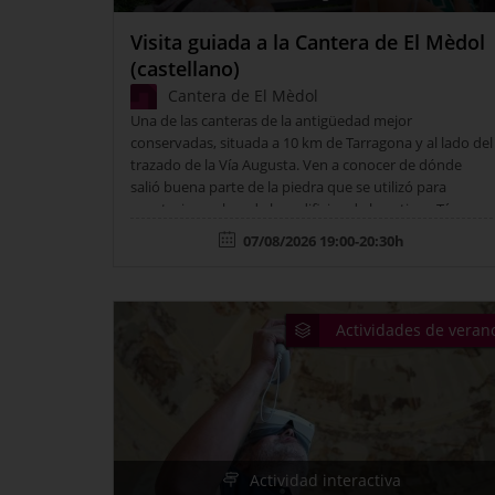
Todas...
Visita guiada a la Cantera de El Mèdol
(castellano)
Cantera de El Mèdol
Una de las canteras de la antigüedad mejor
conservadas, situada a 10 km de Tarragona y al lado del
trazado de la Vía Augusta. Ven a conocer de dónde
salió buena parte de la piedra que se utilizó para
construir muchos de los edificios de la antigua Tárraco
y adéntrate en sus valores geológicos y
07/08/2026 19:00-20:30h
naturales. Punto de encuentro: Área de servicio El
Mèdol - Autopista AP-7 km 237 (dirección Tarragona).…
Actividades de veran
Actividad interactiva