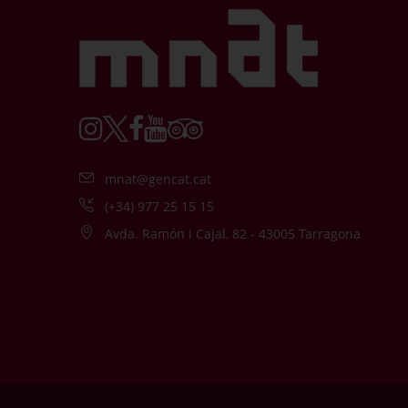
mnat@gencat.cat
(+34) 977 25 15 15
Avda. Ramón i Cajal, 82 - 43005 Tarragona