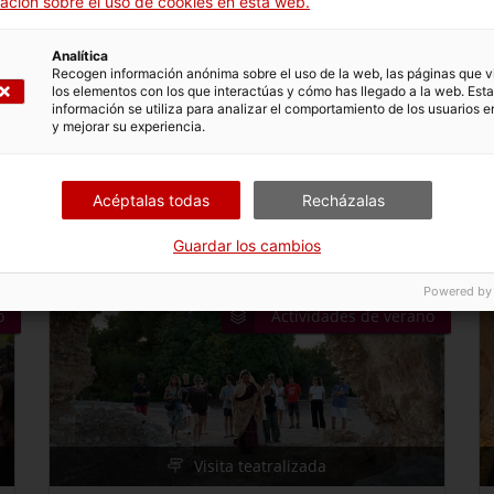
ación sobre el uso de cookies en esta web.
Caius i Faustina te invitan a la villa
(castellano)
Analítica
Recogen información anónima sobre el uso de la web, las páginas que vi
Villa Romana de Els Munts
los elementos con los que interactúas y cómo has llegado a la web. Esta
Faustina y su marido Caius, duumvir de Tárraco, te
información se utiliza para analizar el comportamiento de los usuarios e
y mejorar su experiencia.
invitan a recorrer su residencia de lujo a las afueras de
Tárraco. Una visita muy especial a la Villa romana de Els
Munts que cerraremos con una degustación romana.
Acéptalas todas
Recházalas
29/08/2026 19:00-20:30h
Guardar los cambios
Powered by
o
Actividades de verano
Visita teatralizada