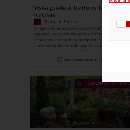
Más inform
Visita guiada al Teatro de Tárraco
(catalán)
Teatro de Tárraco
El Teatro de Tárraco fue uno de los tres edificios de
espectáculos construidos para el disfrute de sus
habitantes. En esta visita, te explicaremos cómo era,
qué espectáculos se realizaban y qué papel jugaba
dentro de la trama urbana de Tárraco y su barrio
portuario.
28/08/2026 18:30-19:30h
Actividades de veran
Visita guiada