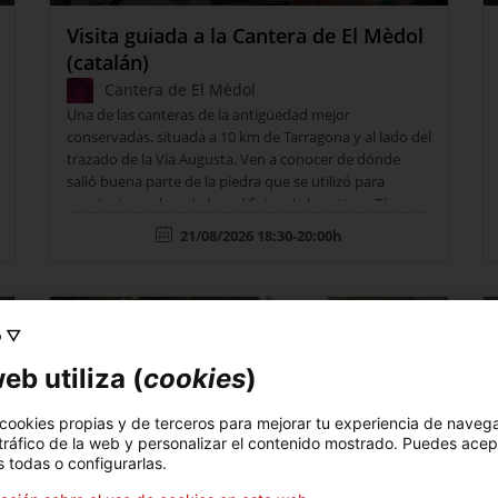
Visita guiada a la Cantera de El Mèdol
(catalán)
Cantera de El Mèdol
Una de las canteras de la antigüedad mejor
conservadas, situada a 10 km de Tarragona y al lado del
trazado de la Vía Augusta. Ven a conocer de dónde
salió buena parte de la piedra que se utilizó para
construir muchos de los edificios de la antigua Tárraco
y adéntrate en sus valores geológicos y
21/08/2026 18:30-20:00h
naturales. Punto de encuentro: Área de servicio El
Mèdol - Autopista AP-7 km 237 (dirección Tarragona).…
o
Actividades de verano
o ▽
eb utiliza (
cookies
)
 cookies propias y de terceros para mejorar tu experiencia de naveg
 tráfico de la web y personalizar el contenido mostrado. Puedes acep
 todas o configurarlas.
Visita teatralizada