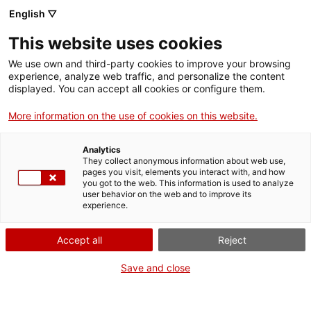
English ▽
This website uses cookies
Compartir
Compartir
Compartir
We use own and third-party cookies to improve your browsing
a
a
a
experience, analyze web traffic, and personalize the content
Facebook
Twitter
Whatsapp
displayed. You can accept all cookies or configure them.
aquesta
aquesta
aquesta
pàgina
pàgina
pàgina
More information on the use of cookies on this website.
Analytics
They collect anonymous information about web use,
pages you visit, elements you interact with, and how
you got to the web. This information is used to analyze
user behavior on the web and to improve its
Reinterpretació de l'escultura
experience.
d'Antínous
Accept all
Reject
Save and close
Una de les funcions essencials dels museus és la recerca,
conservació i documentació dels seus fons, amb la voluntat