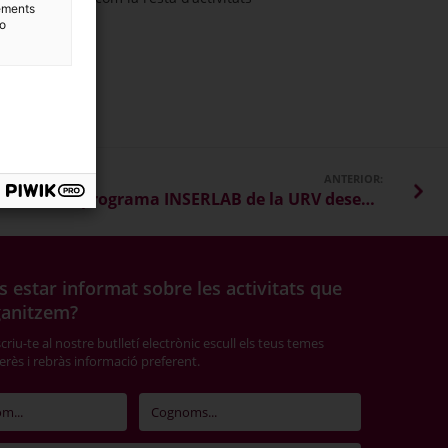
lements
to
ANTERIOR:
Els alumnes del programa INSERLAB de la URV desenvolupen materials de lectura fàcil al MNAT
s estar informat sobre les activitats que
ganitzem?
riu-te al nostre butlletí electrònic escull els teus temes
terès i rebràs informació preferent.