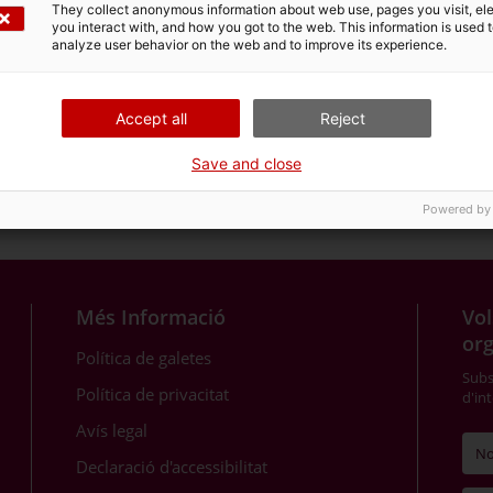
They collect anonymous information about web use, pages you visit, e
you interact with, and how you got to the web. This information is used 
analyze user behavior on the web and to improve its experience.
Accept all
Reject
Save and close
Powered by
Mig miler de persones s'apleguen a Centcelles al concert dels 25 anys de Tàrraco com a Patrimoni Mundial
Més Informació
Vol
or
Política de galetes
Subsc
Política de privacitat
d'in
Avís legal
Declaració d'accessibilitat