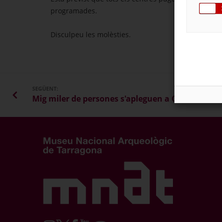
programades.
Disculpeu les molèsties.
SEGÜENT: