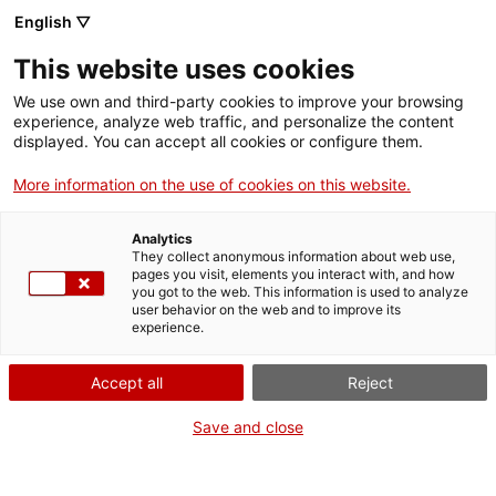
English ▽
This website uses cookies
Compartir
Compartir
Compartir
We use own and third-party cookies to improve your browsing
a
a
a
experience, analyze web traffic, and personalize the content
Facebook
Twitter
Whatsapp
displayed. You can accept all cookies or configure them.
aquesta
aquesta
aquesta
pàgina
pàgina
pàgina
More information on the use of cookies on this website.
Analytics
They collect anonymous information about web use,
pages you visit, elements you interact with, and how
El Club de Lectura Llegim el
you got to the web. This information is used to analyze
user behavior on the web and to improve its
Patrimoni s'acomiada amb
experience.
reconstrucció històrica
Accept all
Reject
Save and close
Aquest dissabte 29 de març es va posar el punt i final a una
nova edició del Club de Lectura Llegim el Patrimoni, que