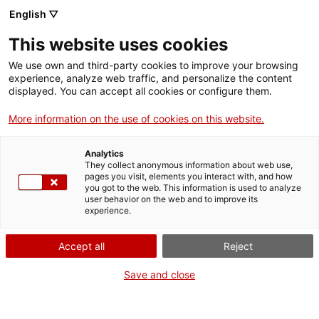
English ▽
This website uses cookies
Compartir
Compartir
Compartir
We use own and third-party cookies to improve your browsing
a
a
a
experience, analyze web traffic, and personalize the content
Facebook
Twitter
Whatsapp
displayed. You can accept all cookies or configure them.
aquesta
aquesta
aquesta
pàgina
pàgina
pàgina
More information on the use of cookies on this website.
Analytics
They collect anonymous information about web use,
pages you visit, elements you interact with, and how
Alumnes de la URV estudien al MNAT
you got to the web. This information is used to analyze
user behavior on the web and to improve its
el patrimoni digital amb els tercers
experience.
Bessons Digitals
Accept all
Reject
Save and close
Una trentena d'estudiants de grau i postgrau d'Història de
l'Art i Arqueologia, de la Universitat Rovira i Virgili (URV), han