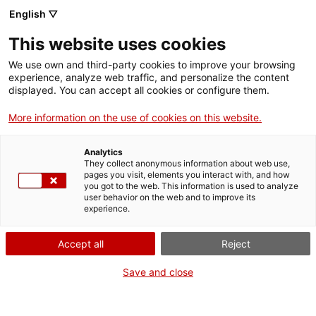
English ▽
This website uses cookies
Compartir
Compartir
Compartir
We use own and third-party cookies to improve your browsing
a
a
a
experience, analyze web traffic, and personalize the content
Facebook
Twitter
Whatsapp
displayed. You can accept all cookies or configure them.
aquesta
aquesta
aquesta
pàgina
pàgina
pàgina
More information on the use of cookies on this website.
Analytics
El Museu Arqueològic de Tàrraco
They collect anonymous information about web use,
pages you visit, elements you interact with, and how
reobrirà amb una nova exposició
you got to the web. This information is used to analyze
user behavior on the web and to improve its
que esdevindrà referent de l'època
experience.
romana a Catalunya
Accept all
Reject
Save and close
El Museu Nacional Arqueològic de Tarragona (MNAT) ha
presentat avui el nou projecte museogràfic del Museu