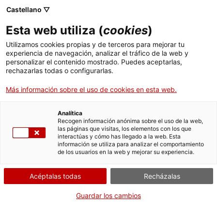
Castellano ▽
Esta web utiliza (
cookies
)
Compartir
Compartir
Compartir
Utilizamos cookies propias y de terceros para mejorar tu
en
en
en
experiencia de navegación, analizar el tráfico de la web y
Facebook
Twitter
WhatsApp
personalizar el contenido mostrado. Puedes aceptarlas,
esta
esta
esta
rechazarlas todas o configurarlas.
página
página
página
Más información sobre el uso de cookies en esta web.
Analítica
Recogen información anónima sobre el uso de la web,
las páginas que visitas, los elementos con los que
interactúas y cómo has llegado a la web. Esta
información se utiliza para analizar el comportamiento
de los usuarios en la web y mejorar su experiencia.
Jornadas Europeas de Patrimonio
Acéptalas todas
Recházalas
Guardar los cambios
Las Jornadas Europeas del Patrimonio son la manifestación
cultural participativa más importante de Europa en relación