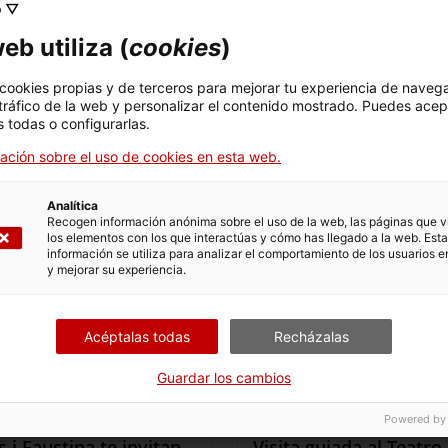
o ▽
Actividad incluida en el precio de la entrada
al monumento.
eb utiliza (
cookies
)
 cookies propias y de terceros para mejorar tu experiencia de naveg
 tráfico de la web y personalizar el contenido mostrado. Puedes acep
 todas o configurarlas.
ación sobre el uso de cookies en esta web.
Analítica
Recogen información anónima sobre el uso de la web, las páginas que vi
los elementos con los que interactúas y cómo has llegado a la web. Esta
información se utiliza para analizar el comportamiento de los usuarios e
y mejorar su experiencia.
Acéptalas todas
Recházalas
Guardar los cambios
Actividad
Actividad
Actividad
Actividad
Actividad
Actividad
Actividad
Actividad
Powered by
1:
2:
3:
4:
5:
6:
7:
8:
s i Faustina te invitan
Visita guiada al Teatro