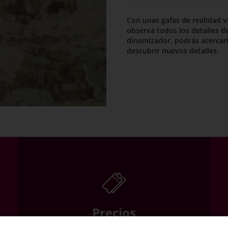
Con unas gafas de realidad vi
observa todos los detalles 
dinamizador, podrás acercar
descubrir nuevos detalles.
Precios