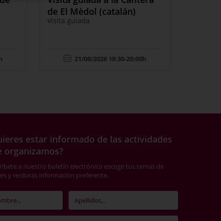
de El Mèdol (catalán)
a la vil
Visita guiada
Visita te
h
21/08/2026 18:30-20:00h
ieres estar informado de las actividades
e organizamos?
ríbete a nuestro boletín electrónico escoge tus temas de
rés y recibirás información preferente.