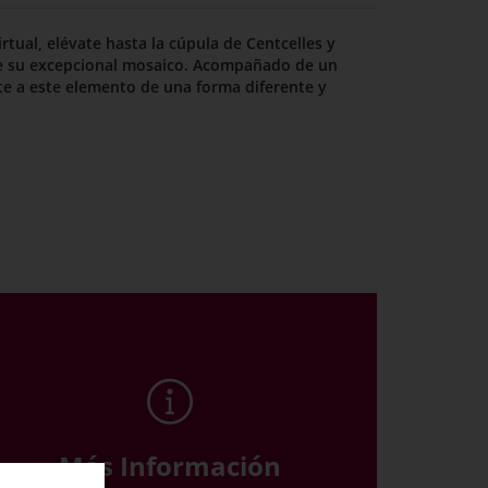
rtual, elévate hasta la cúpula de Centcelles y
de su excepcional mosaico. Acompañado de un
te a este elemento de una forma diferente y
Más Información