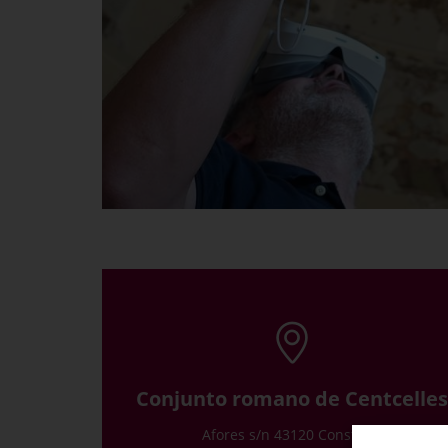
Conjunto romano de Centcelles
Afores s/n 43120 Constantí