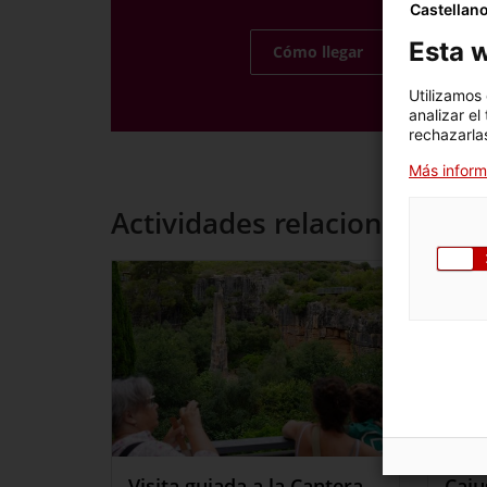
Castellan
Esta w
Cómo llegar
Utilizamos
analizar el
rechazarlas
Más inform
Actividades relacionadas
Visita guiada a la Cantera
Caiu