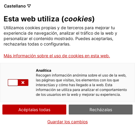
Castellano ▽
Esta web utiliza (
cookies
)
Estatua femenina
Utilizamos cookies propias y de terceros para mejorar tu
experiencia de navegación, analizar el tráfico de la web y
Piezas destacadas de la colección
personalizar el contenido mostrado. Puedes aceptarlas,
rechazarlas todas o configurarlas.
Compartir
Compartir
Compartir
en
en
en
Más información sobre el uso de cookies en esta web.
Facebook
Twitter
WhatsApp
esta
esta
esta
página
página
página
Analítica
Recogen información anónima sobre el uso de la web,
las páginas que visitas, los elementos con los que
interactúas y cómo has llegado a la web. Esta
información se utiliza para analizar el comportamiento
de los usuarios en la web y mejorar su experiencia.
Acéptalas todas
Recházalas
Guardar los cambios