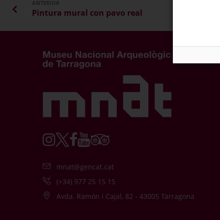
ANTERIOR
Pintura mural con pavo real
mnat@gencat.cat
(+34) 977 25 15 15
Avda. Ramón i Cajal, 82 - 43005 Tarragona