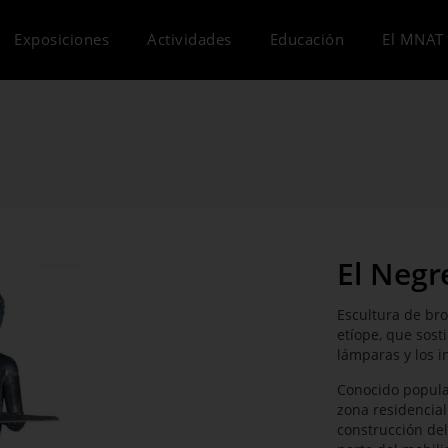
Exposiciones
Actividades
Educación
El MNAT 
El Negr
Escultura de bro
etíope, que sost
lámparas y los 
Conocido popul
zona residencial
construcción de