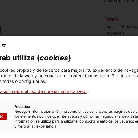
parte del mobili
ÉPOCA
Siglo I - II d.C (
imperial)
o ▽
MATERIALES
eb utiliza (
cookies
)
Bronce. Cera p
 cookies propias y de terceros para mejorar tu experiencia de naveg
 tráfico de la web y personalizar el contenido mostrado. Puedes acep
Más informac
 todas o configurarlas.
ación sobre el uso de cookies en esta web.
Analítica
Recogen información anónima sobre el uso de la web, las páginas que vi
los elementos con los que interactúas y cómo has llegado a la web. Esta
información se utiliza para analizar el comportamiento de los usuarios e
y mejorar su experiencia.