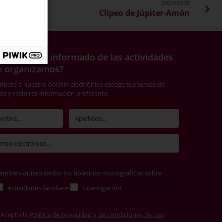
SIGUIENTE
Clípeo de Júpiter-Amón
ieres estar informado de las actividades
e organizamos?
ríbete a nuestro boletín electrónico escoge tus temas de
rés y recibirás información preferente.
ambién quiero recibir los boletines monográficos sobre
Actividades familiares
Investigación
Acepto la
Política de privacidad y las condiciones de uso