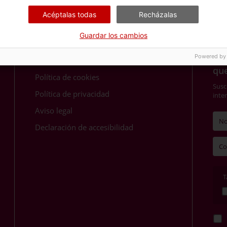
Acéptalas todas
Recházalas
Guardar los cambios
Más Información
¿Qu
Powered by
qu
Política de cookies
Susc
Política de privacidad
inte
Aviso legal
Declaración de accesibilidad
T