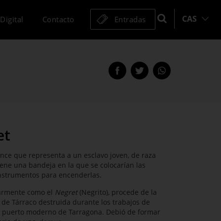
CAS
Digital
Contacto
Entradas
Compartir
Compartir
Compartir
en
en
en
Facebook
Twitter
WhatsApp
esta
esta
esta
página
página
página
et
nce que representa a un esclavo joven, de raza
iene una bandeja en la que se colocarían las
instrumentos para encenderlas.
armente como el
Negret
(Negrito), procede de la
 de Tárraco destruida durante los trabajos de
l puerto moderno de Tarragona. Debió de formar