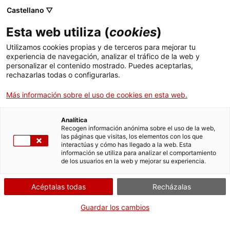
Castellano ▽
Esta web utiliza (
cookies
)
Compartir
Compartir
Compartir
Utilizamos cookies propias y de terceros para mejorar tu
en
en
en
experiencia de navegación, analizar el tráfico de la web y
Facebook
Twitter
WhatsApp
personalizar el contenido mostrado. Puedes aceptarlas,
esta
esta
esta
rechazarlas todas o configurarlas.
página
página
página
Más información sobre el uso de cookies en esta web.
Analítica
Recogen información anónima sobre el uso de la web,
Los astros y la observación del cielo,
las páginas que visitas, los elementos con los que
interactúas y cómo has llegado a la web. Esta
protagonistas de la Pequeña Noche
información se utiliza para analizar el comportamiento
de los usuarios en la web y mejorar su experiencia.
de los Museos
Acéptalas todas
Recházalas
Guardar los cambios
El Museu Nacional Arqueològic de Tarragona (MNAT) y el
Museo del Puerto de Tarragona impulsan conjuntamente la