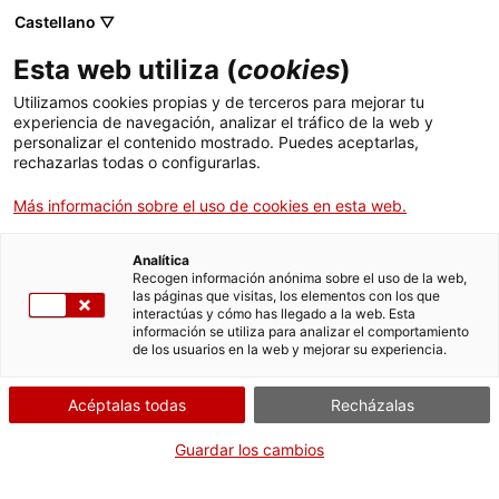
Castellano ▽
Esta web utiliza (
cookies
)
Compartir
Compartir
Compartir
Utilizamos cookies propias y de terceros para mejorar tu
en
en
en
experiencia de navegación, analizar el tráfico de la web y
Facebook
Twitter
WhatsApp
personalizar el contenido mostrado. Puedes aceptarlas,
esta
esta
esta
rechazarlas todas o configurarlas.
página
página
página
Más información sobre el uso de cookies en esta web.
Analítica
Recogen información anónima sobre el uso de la web,
La Villa romana de Els Munts,
las páginas que visitas, los elementos con los que
interactúas y cómo has llegado a la web. Esta
protagonista de dos congresos este
información se utiliza para analizar el comportamiento
de los usuarios en la web y mejorar su experiencia.
septiembre
Acéptalas todas
Recházalas
Guardar los cambios
La Villa romana de Els Munts, yacimiento gestionado por el
MNAT y situado en el municipio de Altafulla, estará presente