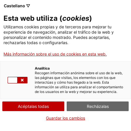
Castellano ▽
Esta web utiliza (
cookies
)
Compartir
Compartir
Compartir
Utilizamos cookies propias y de terceros para mejorar tu
en
en
en
experiencia de navegación, analizar el tráfico de la web y
Facebook
Twitter
WhatsApp
personalizar el contenido mostrado. Puedes aceptarlas,
esta
esta
esta
rechazarlas todas o configurarlas.
página
página
página
Más información sobre el uso de cookies en esta web.
Analítica
Recogen información anónima sobre el uso de la web,
las páginas que visitas, los elementos con los que
interactúas y cómo has llegado a la web. Esta
Reabre el centro de interpretación
información se utiliza para analizar el comportamiento
de los usuarios en la web y mejorar su experiencia.
de la Villa romana de Els Munts
Acéptalas todas
Recházalas
Guardar los cambios
A partir del martes 11 de marzo, el centro de interpretación
de la Villa romana de Els Munts reabre una vez finalizadas