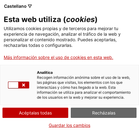
Castellano ▽
Esta web utiliza (
cookies
)
Compartir
Compartir
Compartir
Utilizamos cookies propias y de terceros para mejorar tu
en
en
en
experiencia de navegación, analizar el tráfico de la web y
Facebook
Twitter
WhatsApp
personalizar el contenido mostrado. Puedes aceptarlas,
esta
esta
esta
rechazarlas todas o configurarlas.
página
página
página
Más información sobre el uso de cookies en esta web.
Analítica
Recogen información anónima sobre el uso de la web,
Cerca de un millar de visitantes en
las páginas que visitas, los elementos con los que
interactúas y cómo has llegado a la web. Esta
las Jornadas de Despedida de la
información se utiliza para analizar el comportamiento
de los usuarios en la web y mejorar su experiencia.
Necrópolis de Tárraco
Acéptalas todas
Recházalas
Guardar los cambios
Cerca de un millar de personas visitaron el fin de semana
del 22 al 23 de febrero la Necrópolis de Tárraco con motivo