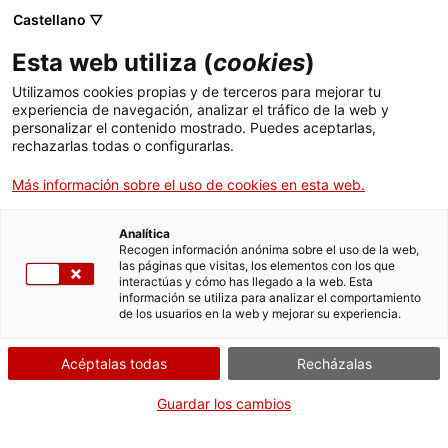
Castellano ▽
Esta web utiliza (
cookies
)
Agua y polvo de Tárraco
Utilizamos cookies propias y de terceros para mejorar tu
experiencia de navegación, analizar el tráfico de la web y
Exposiciones
personalizar el contenido mostrado. Puedes aceptarlas,
rechazarlas todas o configurarlas.
Compartir
Compartir
esta
en
en
página
Más información sobre el uso de cookies en esta web.
Facebook
Twitter
esta
esta
página
página
Analítica
Recogen información anónima sobre el uso de la web,
las páginas que visitas, los elementos con los que
interactúas y cómo has llegado a la web. Esta
información se utiliza para analizar el comportamiento
de los usuarios en la web y mejorar su experiencia.
Acéptalas todas
Recházalas
Guardar los cambios